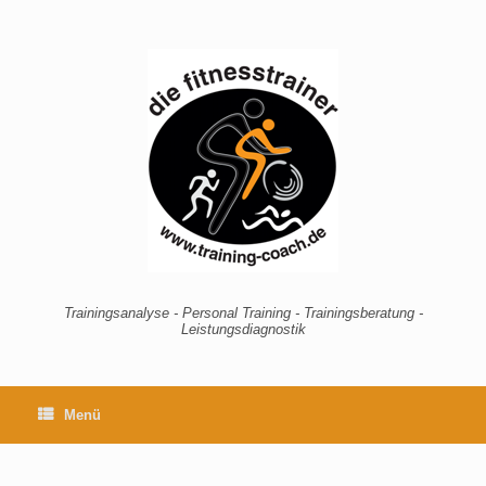
Zum
Inhalt
springen
Trainingsanalyse - Personal Training - Trainingsberatung -
Leistungsdiagnostik
Menü