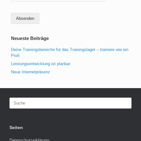
Absenden
Neueste Beiträge
Deine Trainingsbereiche für das Trainingslager – trainiere wie ein
Profi
Leistungsentwicklung ist planbar
Neue Internetpräsenz
Suche
nach:
Seiten
Datenschutzerklärung